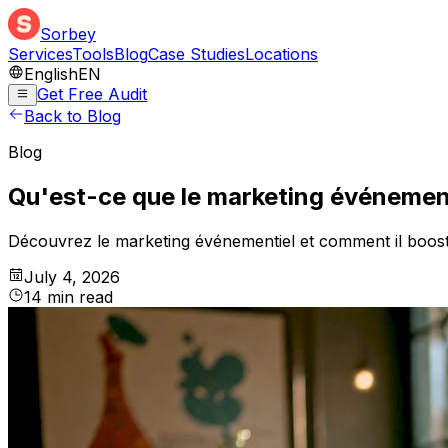
Sorbey
Services
Tools
Blog
Case Studies
Locations
English
EN
Get Free Audit
Back to Blog
Blog
Qu'est-ce que le marketing événement
Découvrez le marketing événementiel et comment il booste
July 4, 2026
14
min
read