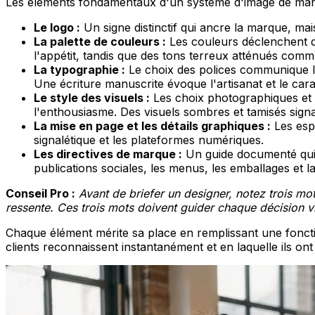
Les éléments fondamentaux d'un système d'image de mar
Le logo :
Un signe distinctif qui ancre la marque, mai
La palette de couleurs :
Les couleurs déclenchent de
l'appétit, tandis que des tons terreux atténués commu
La typographie :
Le choix des polices communique la 
Une écriture manuscrite évoque l'artisanat et le car
Le style des visuels :
Les choix photographiques et il
l'enthousiasme. Des visuels sombres et tamisés signa
La mise en page et les détails graphiques :
Les espa
signalétique et les plateformes numériques.
Les directives de marque :
Un guide documenté qui d
publications sociales, les menus, les emballages et la
Conseil Pro :
Avant de briefer un designer, notez trois m
ressente. Ces trois mots doivent guider chaque décision vi
Chaque élément mérite sa place en remplissant une foncti
clients reconnaissent instantanément et en laquelle ils on