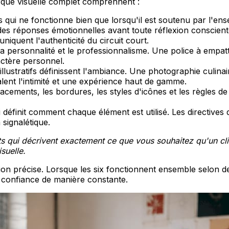
que visuelle complet comprennent :
s qui ne fonctionne bien que lorsqu'il est soutenu par l'en
s réponses émotionnelles avant toute réflexion consciente.
niquent l'authenticité du circuit court.
personnalité et le professionnalisme. Une police à empatte
actère personnel.
lustratifs définissent l'ambiance. Une photographie culinair
lent l'intimité et une expérience haut de gamme.
cements, les bordures, les styles d'icônes et les règles d
éfinit comment chaque élément est utilisé. Les directives d
 signalétique.
ots qui décrivent exactement ce que vous souhaitez qu'un cl
suelle.
on précise. Lorsque les six fonctionnent ensemble selon d
t confiance de manière constante.