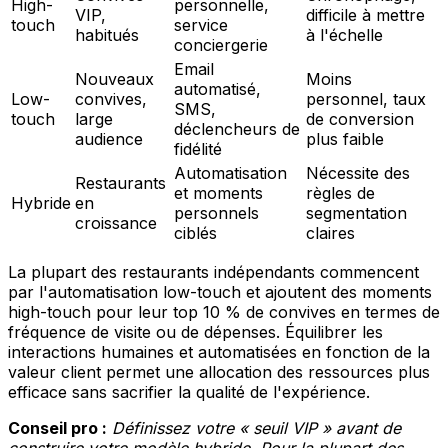
High-
personnelle,
VIP,
difficile à mettre
touch
service
habitués
à l'échelle
conciergerie
Email
Nouveaux
Moins
automatisé,
Low-
convives,
personnel, taux
SMS,
touch
large
de conversion
déclencheurs de
audience
plus faible
fidélité
Automatisation
Nécessite des
Restaurants
et moments
règles de
Hybride
en
personnels
segmentation
croissance
ciblés
claires
La plupart des restaurants indépendants commencent
par l'automatisation low-touch et ajoutent des moments
high-touch pour leur top 10 % de convives en termes de
fréquence de visite ou de dépenses. Équilibrer les
interactions humaines et automatisées en fonction de la
valeur client permet une allocation des ressources plus
efficace sans sacrifier la qualité de l'expérience.
Conseil pro :
Définissez votre « seuil VIP » avant de
construire votre modèle hybride. Pour la plupart des