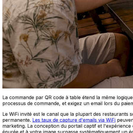
La commande par QR code à table étend la même logique a
processus de commande, et exigez un email lors du paiement
Le WiFi invité est le canal que la plupart des restaurants
permanente.
Les taux de capture d'emails via WiFi
peuvent
marketing. La conception du portail captif et l'expérience
épurée et à votre image surpasse systématiquement un é