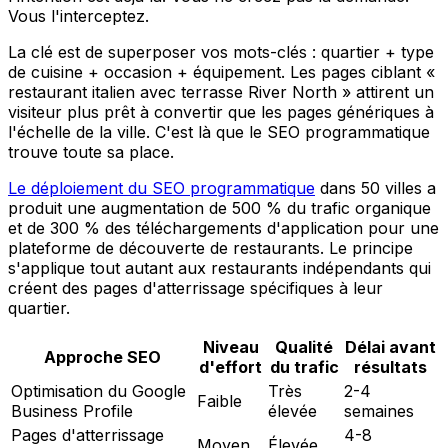
Vous l'interceptez.
La clé est de superposer vos mots-clés : quartier + type
de cuisine + occasion + équipement. Les pages ciblant «
restaurant italien avec terrasse River North » attirent un
visiteur plus prêt à convertir que les pages génériques à
l'échelle de la ville. C'est là que le SEO programmatique
trouve toute sa place.
Le déploiement du SEO programmatique
dans 50 villes a
produit une augmentation de 500 % du trafic organique
et de 300 % des téléchargements d'application pour une
plateforme de découverte de restaurants. Le principe
s'applique tout autant aux restaurants indépendants qui
créent des pages d'atterrissage spécifiques à leur
quartier.
Niveau
Qualité
Délai avant
Approche SEO
d'effort
du trafic
résultats
Optimisation du Google
Très
2-4
Faible
Business Profile
élevée
semaines
Pages d'atterrissage
4-8
Moyen
Élevée