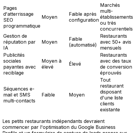
Marchés
Pages
multi-
d'atterrissage
Faible après
Moyen
établissements
SEO
configuration
ou très
programmatique
concurrentiels
Gestion de
Restaurants
Faible
réputation par
Moyen
avec 50+ avis
(automatisé)
IA
mensuels
Publicités
Restaurants
sociales
Moyen à
avec des taux
Élevé
payantes avec
élevé
de conversion
reciblage
éprouvés
Tout
restaurant
Séquences e-
disposant
mail et SMS
Faible
Moyen
d'une liste
multi-contacts
clients
existante
Les petits restaurants indépendants devraient
commencer par l'optimisation du Google Business
Profile et un formulaire de capture de leads propre sur