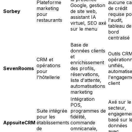
Plateforme
aucune ca
Google, gestion
marketing
de crédit
Sorbey
de site web,
pour
requise po
assistant IA
restaurants
l'audit,
virtuel, SEO axé
tableau de
sur le menu
bord
centralisé
Base de
données clients
Outils CRM
et
CRM et
opérationn
enrichissement
opérations
unifiés,
SevenRooms
des profils,
pour
automatis
réservations,
l'hôtellerie
l'engagem
liste d'attente,
client
automatisations
marketing
Intégration
Axé sur le
POS,
secteur,
Suite intégrée
programmes de
engageme
pour les
fidélité,
basé sur l
AppsuiteCRM
établissements
commande
données
de
omnicanale,
avec